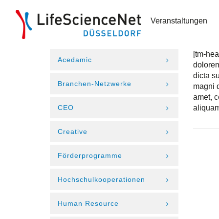
Veranstaltungen
[tm-hea
Acedamic
dolorem
dicta s
Branchen-Netzwerke
magni d
amet, c
CEO
aliquam
Creative
Förderprogramme
Hochschulkooperationen
Human Resource