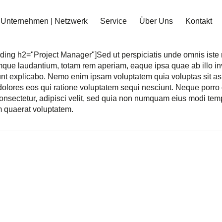
Unternehmen | Netzwerk
Service
Über Uns
Kontakt
ding h2="Project Manager"]
Sed ut perspiciatis unde omnis iste
que laudantium, totam rem aperiam, eaque ipsa quae ab illo inve
unt explicabo. Nemo enim ipsam voluptatem quia voluptas sit asp
olores eos qui ratione voluptatem sequi nesciunt. Neque porro 
onsectetur, adipisci velit, sed quia non numquam eius modi tem
 quaerat voluptatem.